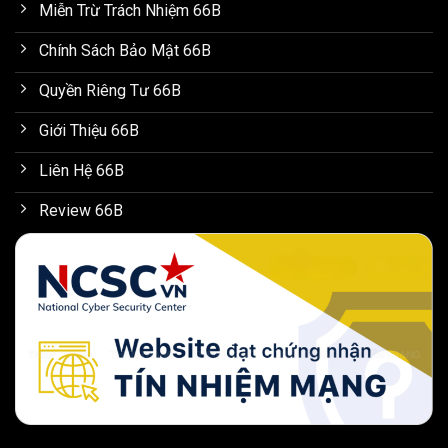
Miễn Trừ Trách Nhiệm 66B
Chính Sách Bảo Mật 66B
Quyền Riêng Tư 66B
Giới Thiệu 66B
Liên Hệ 66B
Review 66B