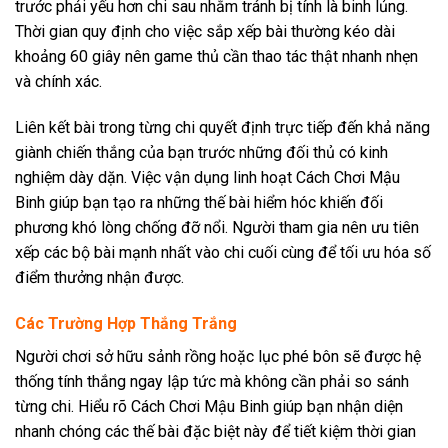
trước phải yếu hơn chi sau nhằm tránh bị tính là binh lủng.
Thời gian quy định cho việc sắp xếp bài thường kéo dài
khoảng 60 giây nên game thủ cần thao tác thật nhanh nhẹn
và chính xác.
Liên kết bài trong từng chi quyết định trực tiếp đến khả năng
giành chiến thắng của bạn trước những đối thủ có kinh
nghiệm dày dặn. Việc vận dụng linh hoạt Cách Chơi Mậu
Binh giúp bạn tạo ra những thế bài hiểm hóc khiến đối
phương khó lòng chống đỡ nổi. Người tham gia nên ưu tiên
xếp các bộ bài mạnh nhất vào chi cuối cùng để tối ưu hóa số
điểm thưởng nhận được.
Các Trường Hợp Thắng Trắng
Người chơi sở hữu sảnh rồng hoặc lục phé bôn sẽ được hệ
thống tính thắng ngay lập tức mà không cần phải so sánh
từng chi. Hiểu rõ Cách Chơi Mậu Binh giúp bạn nhận diện
nhanh chóng các thế bài đặc biệt này để tiết kiệm thời gian