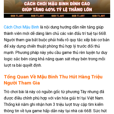
Cách Chơi Mậu Binh
là nội dung hướng dẫn nền tảng giúp
thành viên mới dễ dàng làm chủ các ván đấu trí tuệ tại 66B.
Người tham gia bắt buộc phải hiểu rõ quy tắc xếp bài cơ bản
để xây dựng chiến thuật phòng thủ hợp lý trước đối thủ
mạnh. Phương pháp này yêu cầu game thủ rèn luyện tư duy
logic sắc bén cùng khả năng quan sát nhạy bén trong mỗi
lượt ra bài quyết định.
Tổng Quan Về Mậu Binh Thu Hút Hàng Triệu
Người Tham Gia
Trò chơi bài lá này có nguồn gốc từ phương Tây nhưng đã
được điều chỉnh phù hợp với văn hóa giải trí tại Việt Nam.
Thống kê năm ghi nhận hơn 3 triệu lượt truy cập tìm kiếm
thông tin về tựa game hấp dẫn này tại nhà cái 66B. Sức hút