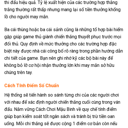
thi đấu hiệu quả. Tỷ lệ xuất hiện của các trường hợp thắng
trắng thường rất thấp nhưng mang lại số tiền thưởng khổng
lồ cho người may mắn.
Ba cái thùng hoặc ba cái sảnh cũng là những tổ hợp bài hiếm
gặp giúp game thủ giành chiến thắng thuyết phục trước mọi
đối thủ. Quy định về mức thưởng cho các trường hợp đặc
biệt này được nhà cái công bố rõ ràng trong phần hướng dẫn
chi tiết của game. Bạn nên ghi nhớ kỹ các bộ bài này để
không bỏ lỡ cơ hội nhận thưởng lớn khi may mắn sở hữu
chúng trên tay.
Cách Tính Điểm Số Chuẩn
Hệ thống sẽ tiến hành so sánh từng chi của các người chơi
với nhau để xác định người chiến thắng cuối cùng trong ván
đấu. Nắm vững Cách Chơi Mậu Binh về quy chế tính điểm
giúp bạn kiểm soát tốt ngân sách và tránh bị trừ tiền oan
uổng. Mỗi chi thắng sẽ được cộng 1 điểm cơ bản còn nếu