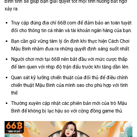
bình tĩnh sẽ giúp bạn giải quyết tốt mọi tình huống bất ngờ
xảy ra.
Truy cập đúng địa chỉ 66B.com để đảm bảo an toàn tuyệt
đối cho thông tin cá nhân và tài khoản ngân hàng của bạn.
Bạn cần giữ vững tâm lý ổn định khi thực hiện Cách Chơi
Mậu Binh nhằm đưa ra những quyết định sáng suốt nhất.
Người chơi mới tại 66B nên bắt đầu với mức cược thấp
để làm quen với nhịp độ trận đấu trước khi tăng dần lên.
Quan sát kỹ lưỡng chiến thuật của đối thủ để điều chỉnh
chiến thuật Mậu Binh của mình sao cho phù hợp với tình
thế.
Thường xuyên cập nhật các phiên bản mới của trò Mậu
Binh để không bị lạc hậu so với cộng đồng game thủ.