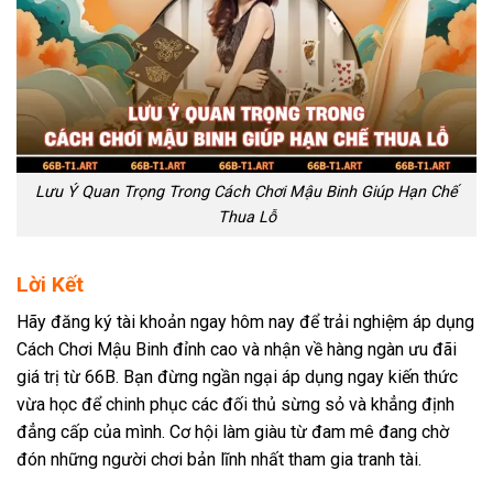
Lưu Ý Quan Trọng Trong Cách Chơi Mậu Binh Giúp Hạn Chế
Thua Lỗ
Lời Kết
Hãy đăng ký tài khoản ngay hôm nay để trải nghiệm áp dụng
Cách Chơi Mậu Binh đỉnh cao và nhận về hàng ngàn ưu đãi
giá trị từ 66B. Bạn đừng ngần ngại áp dụng ngay kiến thức
vừa học để chinh phục các đối thủ sừng sỏ và khẳng định
đẳng cấp của mình. Cơ hội làm giàu từ đam mê đang chờ
đón những người chơi bản lĩnh nhất tham gia tranh tài.