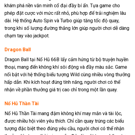
khám phá nền văn minh cổ đại đầy bí ẩn. Tựa game cho
phép đặt cược với mức rất nhỏ, phù hợp để trải nghiệm lâu
dài. Hệ thống Auto Spin và Turbo giúp tăng tốc độ quay,
trong khi số lượng đường thắng lớn giúp người chơi dễ dàng
chạm tay vào jackpot.
Dragon Ball
Dragon Ball tại Nổ Hũ 66B lấy cảm hứng từ bộ truyện huyền
thoại, mang đến không khí sôi động và đầy màu sắc. Game
nổi bật với hệ thống biểu tượng Wild cùng nhiều vòng thưởng
hấp dẫn. Khi kích hoạt đúng tính năng, người chơi có thể
nhận về phần thưởng giá trị cao chỉ trong một lần quay.
Nổ Hũ Thần Tài
Nổ Hũ Thần Tài mang đậm không khí may mắn và tài lộc,
được nhiều hội viên yêu thích. Chỉ cần quay trúng các biểu
tượng đặc biệt theo đúng yêu cầu, người chơi có thể nhận