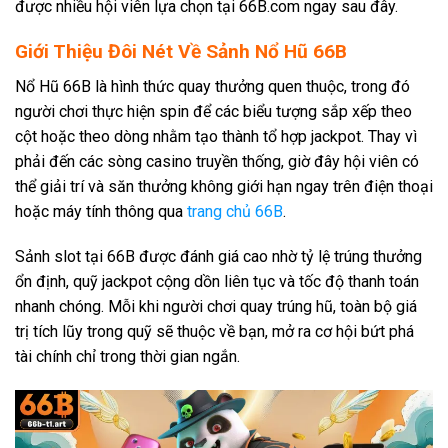
được nhiều hội viên lựa chọn tại 66B.com ngay sau đây.
Giới Thiệu Đôi Nét Về Sảnh Nổ Hũ 66B
Nổ Hũ 66B là hình thức quay thưởng quen thuộc, trong đó
người chơi thực hiện spin để các biểu tượng sắp xếp theo
cột hoặc theo dòng nhằm tạo thành tổ hợp jackpot. Thay vì
phải đến các sòng casino truyền thống, giờ đây hội viên có
thể giải trí và săn thưởng không giới hạn ngay trên điện thoại
hoặc máy tính thông qua
trang chủ 66B
.
Sảnh slot tại 66B được đánh giá cao nhờ tỷ lệ trúng thưởng
ổn định, quỹ jackpot cộng dồn liên tục và tốc độ thanh toán
nhanh chóng. Mỗi khi người chơi quay trúng hũ, toàn bộ giá
trị tích lũy trong quỹ sẽ thuộc về bạn, mở ra cơ hội bứt phá
tài chính chỉ trong thời gian ngắn.