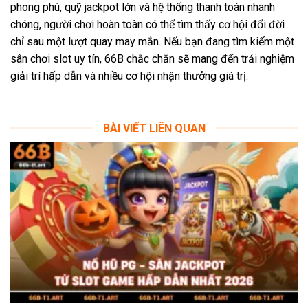
phong phú, quỹ jackpot lớn và hệ thống thanh toán nhanh
chóng, người chơi hoàn toàn có thể tìm thấy cơ hội đổi đời
chỉ sau một lượt quay may mắn. Nếu bạn đang tìm kiếm một
sân chơi slot uy tín, 66B chắc chắn sẽ mang đến trải nghiệm
giải trí hấp dẫn và nhiều cơ hội nhận thưởng giá trị.
BÀI VIẾT LIÊN QUAN