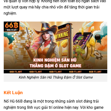
và quản lý vốn hợp lý. Không nên dồn toàn bộ ngân sách vào
một lượt quay mà hãy chia nhỏ vốn để tăng thời gian trải
nghiệm.
Kinh Nghiệm Săn Hũ Thắng Đậm Ở Slot Game
Kết Luận
Nổ Hũ 66B đang là một trong những sảnh slot đáng trải
nghiệm trong lĩnh vực giải trí online hiện nay. Với kho game