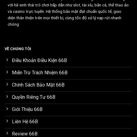
với hệ sinh thái trò chơi hấp dẫn như slot, tài xỉu, bắn cá, thể thao ảo
và casino trực tuyến. Hệ thống bảo mật đạt chuẩn quốc tế, giao
diện thân thiện trên mọi thiết bị, cùng tốc độ xử lý nạp rút nhanh
chóng.
VỀ CHÚNG TÔI
Điều Khoản Điều Kiện 66B
Miễn Trừ Trách Nhiệm 66B
Chính Sách Bảo Mật 66B
Quyền Riêng Tư 66B
Giới Thiệu 66B
Liên Hệ 66B
Review 66B