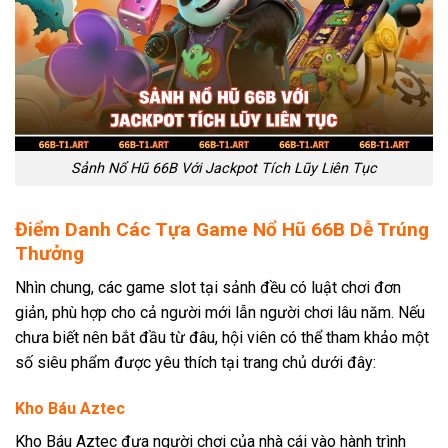
Sảnh Nổ Hũ 66B Với Jackpot Tích Lũy Liên Tục
Điểm Danh Các Tựa Game Nổ Hũ 66B Dễ Trúng
Thưởng
Nhìn chung, các game slot tại sảnh đều có luật chơi đơn
giản, phù hợp cho cả người mới lẫn người chơi lâu năm. Nếu
chưa biết nên bắt đầu từ đâu, hội viên có thể tham khảo một
số siêu phẩm được yêu thích tại trang chủ dưới đây:
Kho Báu Aztec
Kho Báu Aztec đưa người chơi của nhà cái vào hành trình