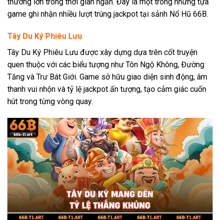
thưởng lớn trong thời gian ngắn. Đây là một trong những tựa
game ghi nhận nhiều lượt trúng jackpot tại sảnh Nổ Hũ 66B.
Tây Du Ký Phiêu Lưu
Tây Du Ký Phiêu Lưu được xây dựng dựa trên cốt truyện
quen thuộc với các biểu tượng như Tôn Ngộ Không, Đường
Tăng và Trư Bát Giới. Game sở hữu giao diện sinh động, âm
thanh vui nhộn và tỷ lệ jackpot ấn tượng, tạo cảm giác cuốn
hút trong từng vòng quay.