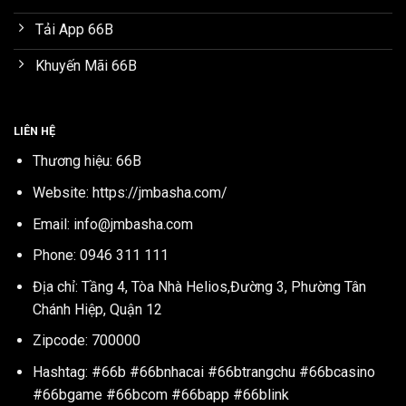
Tải App 66B
Khuyến Mãi 66B
LIÊN HỆ
Thương hiệu: 66B
Website: https://jmbasha.com/
Email:
info@jmbasha.com
Phone: 0946 311 111
Địa chỉ: Tầng 4, Tòa Nhà Helios,Đường 3, Phường Tân
Chánh Hiệp, Quận 12
Zipcode: 700000
Hashtag: #66b #66bnhacai #66btrangchu #66bcasino
#66bgame #66bcom #66bapp #66blink