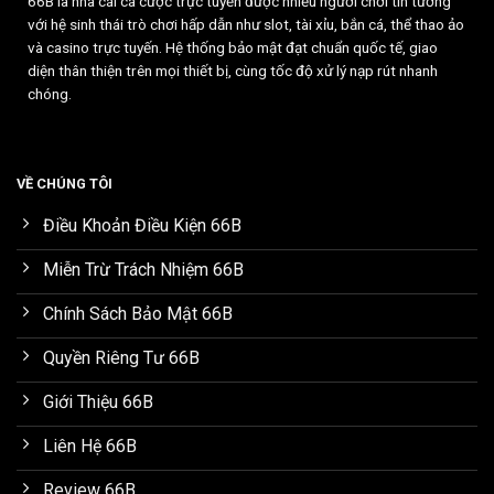
66B là nhà cái cá cược trực tuyến được nhiều người chơi tin tưởng
với hệ sinh thái trò chơi hấp dẫn như slot, tài xỉu, bắn cá, thể thao ảo
và casino trực tuyến. Hệ thống bảo mật đạt chuẩn quốc tế, giao
diện thân thiện trên mọi thiết bị, cùng tốc độ xử lý nạp rút nhanh
chóng.
VỀ CHÚNG TÔI
Điều Khoản Điều Kiện 66B
Miễn Trừ Trách Nhiệm 66B
Chính Sách Bảo Mật 66B
Quyền Riêng Tư 66B
Giới Thiệu 66B
Liên Hệ 66B
Review 66B