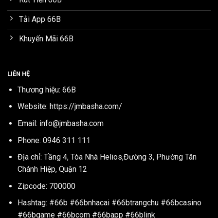
Tải App 66B
Khuyến Mãi 66B
LIÊN HỆ
Thương hiệu: 66B
Website: https://jmbasha.com/
Email:
info@jmbasha.com
Phone: 0946 311 111
Địa chỉ: Tầng 4, Tòa Nhà Helios,Đường 3, Phường Tân
Chánh Hiệp, Quận 12
Zipcode: 700000
Hashtag: #66b #66bnhacai #66btrangchu #66bcasino
#66bgame #66bcom #66bapp #66blink