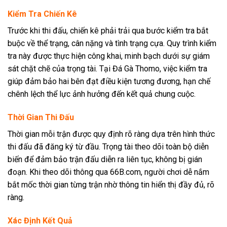
Kiểm Tra Chiến Kê
Trước khi thi đấu, chiến kê phải trải qua bước kiểm tra bắt
buộc về thể trạng, cân nặng và tình trạng cựa. Quy trình kiểm
tra này được thực hiện công khai, minh bạch dưới sự giám
sát chặt chẽ của trọng tài. Tại Đá Gà Thomo, việc kiểm tra
giúp đảm bảo hai bên đạt điều kiện tương đương, hạn chế
chênh lệch thể lực ảnh hưởng đến kết quả chung cuộc.
Thời Gian Thi Đấu
Thời gian mỗi trận được quy định rõ ràng dựa trên hình thức
thi đấu đã đăng ký từ đầu. Trọng tài theo dõi toàn bộ diễn
biến để đảm bảo trận đấu diễn ra liên tục, không bị gián
đoạn. Khi theo dõi thông qua 66B.com, người chơi dễ nắm
bắt mốc thời gian từng trận nhờ thông tin hiển thị đầy đủ, rõ
ràng.
Xác Định Kết Quả