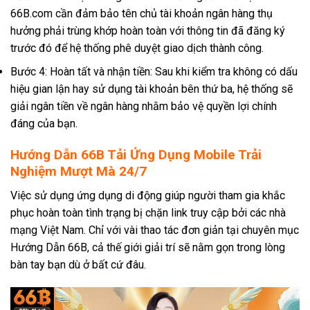
66B.com cần đảm bảo tên chủ tài khoản ngân hàng thụ
hưởng phải trùng khớp hoàn toàn với thông tin đã đăng ký
trước đó để hệ thống phê duyệt giao dịch thành công.
Bước 4: Hoàn tất và nhận tiền: Sau khi kiểm tra không có dấu
hiệu gian lận hay sử dụng tài khoản bên thứ ba, hệ thống sẽ
giải ngân tiền về ngân hàng nhằm bảo vệ quyền lợi chính
đáng của bạn.
Hướng Dẫn 66B Tải Ứng Dụng Mobile Trải
Nghiệm Mượt Mà 24/7
Việc sử dụng ứng dụng di động giúp người tham gia khắc
phục hoàn toàn tình trạng bị chặn link truy cập bởi các nhà
mạng Việt Nam. Chỉ với vài thao tác đơn giản tại chuyên mục
Hướng Dẫn 66B, cả thế giới giải trí sẽ nằm gọn trong lòng
bàn tay bạn dù ở bất cứ đâu.