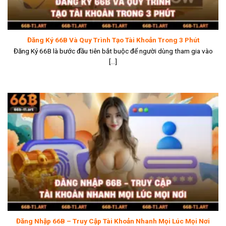
Đăng Ký 66B Và Quy Trình Tạo Tài Khoản Trong 3 Phút
Đăng Ký 66B là bước đầu tiên bắt buộc để người dùng tham gia vào
[...]
Đăng Nhập 66B – Truy Cập Tài Khoản Nhanh Mọi Lúc Mọi Nơi