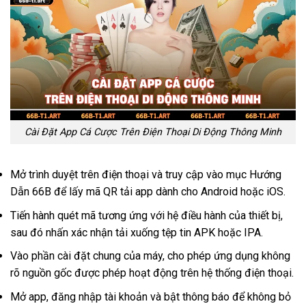
Cài Đặt App Cá Cược Trên Điện Thoại Di Động Thông Minh
Mở trình duyệt trên điện thoại và truy cập vào mục Hướng
Dẫn 66B để lấy mã QR tải app dành cho Android hoặc iOS.
Tiến hành quét mã tương ứng với hệ điều hành của thiết bị,
sau đó nhấn xác nhận tải xuống tệp tin APK hoặc IPA.
Vào phần cài đặt chung của máy, cho phép ứng dụng không
rõ nguồn gốc được phép hoạt động trên hệ thống điện thoại.
Mở app, đăng nhập tài khoản và bật thông báo để không bỏ