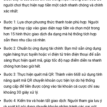
người chơi thực hiện nạp tiền một cách nhanh chóng và chính
xác nhất:
Bước 1: Lựa chọn phương thức thanh toán phù hợp: Người
tham gia truy cập vào giao diện nạp tiền và chọn một trong
hơn 15 hình thức giao dịch đa dạng mà hệ thống tích hợp
sẵn theo nhu cầu cá nhân.
Bước 2: Chuẩn bị ứng dụng tài chính: Bạn mở sẵn ứng dụng
ngân hàng trực tuyến hoặc ví điện tử trên điện thoại để sẵn
sàng thực hiện quét mã, giúp tốc độ nạp điểm diễn ra nhanh
chóng hơn bao giờ hết.
Bước 3: Thực hiện quét mã QR: Thành viên 66B sử dụng tính
năng quét mã QR chuyển khoản cực tiện lợi do hệ thống
cung cấp để tiền được cộng vào tài khoản cá cược chỉ sau
khoảng 30 giây xử lý.
Bước 4: Kiểm tra và hoàn tất giao dịch: Người tham gia lưu ý
rà soát kỹ nội dung chuyển khoản nhằm tránh các sai sót