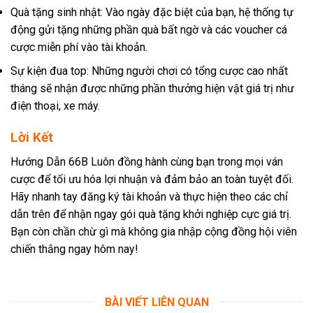
Quà tặng sinh nhật: Vào ngày đặc biệt của bạn, hệ thống tự
động gửi tặng những phần quà bất ngờ và các voucher cá
cược miễn phí vào tài khoản.
Sự kiện đua top: Những người chơi có tổng cược cao nhất
tháng sẽ nhận được những phần thưởng hiện vật giá trị như
điện thoại, xe máy.
Lời Kết
Hướng Dẫn 66B Luôn đồng hành cùng bạn trong mọi ván
cược để tối ưu hóa lợi nhuận và đảm bảo an toàn tuyệt đối.
Hãy nhanh tay đăng ký tài khoản và thực hiện theo các chỉ
dẫn trên để nhận ngay gói quà tặng khởi nghiệp cực giá trị.
Bạn còn chần chừ gì mà không gia nhập cộng đồng hội viên
chiến thắng ngay hôm nay!
BÀI VIẾT LIÊN QUAN