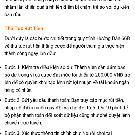
nhầm lẫn khiến quá trình lên điểm bị chậm trễ so với dự kiến
ban đầu.
Thủ Tục Rút Tiền
Dưới đây là các bước chi tiết trong quy trình Hướng Dẫn 66B
về thủ tục rút tiền thắng cược để người tham gia thực hiện
thành công ngay lần đầu:
Bước 1: Kiểm tra điều kiện số dư: Thành viên cần đảm bảo
số dư trong ví cá cược đạt mức tối thiểu từ 200.000 VNĐ trở
lên để có quyền khởi tạo lệnh rút lợi nhuận về tài khoản ngân
hàng cá nhân.
Bước 2: Gửi yêu cầu thanh toán: Bạn truy cập mục rút tiền,
nhập số điểm muốn quy đổi và chờ đợi từ 5 đến 10 phút để
bộ phận thanh toán đối soát dữ liệu cũng như phê duyệt lệnh
chuyển trực tuyến.
Bước 3: Xác thực thông tin chính chủ: Người chơi tại