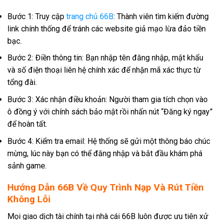
Bước 1: Truy cập
trang chủ 66B
: Thành viên tìm kiếm đường
link chính thống để tránh các website giả mạo lừa đảo tiền
bạc.
Bước 2: Điền thông tin: Bạn nhập tên đăng nhập, mật khẩu
và số điện thoại liên hệ chính xác để nhận mã xác thực từ
tổng đài.
Bước 3: Xác nhận điều khoản: Người tham gia tích chọn vào
ô đồng ý với chính sách bảo mật rồi nhấn nút “Đăng ký ngay”
để hoàn tất.
Bước 4: Kiểm tra email: Hệ thống sẽ gửi một thông báo chúc
mừng, lúc này bạn có thể đăng nhập và bắt đầu khám phá
sảnh game.
Hướng Dẫn 66B Về Quy Trình Nạp Và Rút Tiền
Không Lỗi
Mọi giao dịch tài chính tại nhà cái 66B luôn được ưu tiên xử