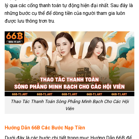
lý qua các cổng thanh toán tự động hiện đại nhất. Sau đây là
những bước cụ thể để dòng tiền của người tham gia luôn
được lưu thông trơn tru.
Thao Tác Thanh Toán Sòng Phẳng Minh Bạch Cho Các Hội
Viên
Hướng Dẫn 66B Các Bước Nạp Tiền
Dưới đây là các bước chi tiết trong mục Hướng Dẫn 66B để