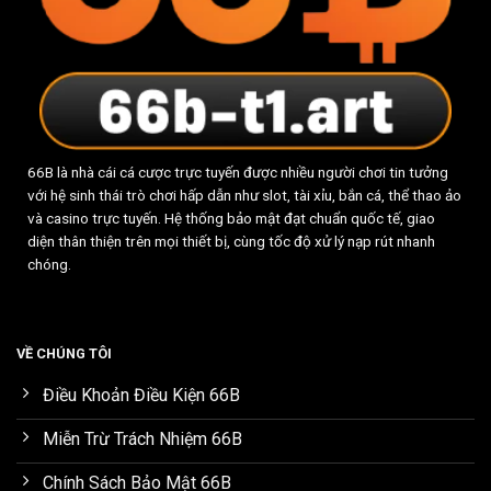
66B là nhà cái cá cược trực tuyến được nhiều người chơi tin tưởng
với hệ sinh thái trò chơi hấp dẫn như slot, tài xỉu, bắn cá, thể thao ảo
và casino trực tuyến. Hệ thống bảo mật đạt chuẩn quốc tế, giao
diện thân thiện trên mọi thiết bị, cùng tốc độ xử lý nạp rút nhanh
chóng.
VỀ CHÚNG TÔI
Điều Khoản Điều Kiện 66B
Miễn Trừ Trách Nhiệm 66B
Chính Sách Bảo Mật 66B