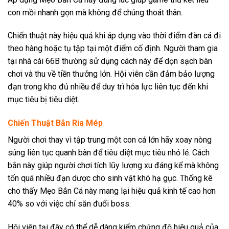
con mồi nhanh gọn mà không để chúng thoát thân.
Chiến thuật này hiệu quả khi áp dụng vào thời điểm đàn cá đi
theo hàng hoặc tụ tập tại một điểm cố định. Người tham gia
tại nhà cái 66B thường sử dụng cách này để dọn sạch bàn
chơi và thu về tiền thưởng lớn. Hội viên cần đảm bảo lượng
đạn trong kho đủ nhiều để duy trì hỏa lực liên tục đến khi
mục tiêu bị tiêu diệt.
Chiến Thuật Bắn Ria Mép
Người chơi thay vì tập trung một con cá lớn hãy xoay nòng
súng liên tục quanh bàn để tiêu diệt mục tiêu nhỏ lẻ. Cách
bắn này giúp người chơi tích lũy lượng xu đáng kể mà không
tốn quá nhiều đạn dược cho sinh vật khó hạ gục. Thống kê
cho thấy Mẹo Bắn Cá này mang lại hiệu quả kinh tế cao hơn
40% so với việc chỉ săn đuổi boss.
Hội viên tại đây có thể dễ dàng kiểm chứng độ hiệu quả của