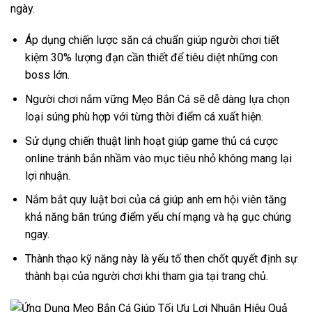
ngày.
Áp dụng chiến lược săn cá chuẩn giúp người chơi tiết
kiệm 30% lượng đạn cần thiết để tiêu diệt những con
boss lớn.
Người chơi nắm vững Mẹo Bắn Cá sẽ dễ dàng lựa chọn
loại súng phù hợp với từng thời điểm cá xuất hiện.
Sử dụng chiến thuật linh hoạt giúp game thủ cá cược
online tránh bắn nhầm vào mục tiêu nhỏ không mang lại
lợi nhuận.
Nắm bắt quy luật bơi của cá giúp anh em hội viên tăng
khả năng bắn trúng điểm yếu chí mạng và hạ gục chúng
ngay.
Thành thạo kỹ năng này là yếu tố then chốt quyết định sự
thành bại của người chơi khi tham gia tại trang chủ.