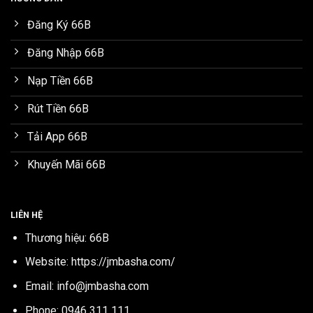
Đăng Ký 66B
Đăng Nhập 66B
Nạp Tiền 66B
Rút Tiền 66B
Tải App 66B
Khuyến Mãi 66B
LIÊN HỆ
Thương hiệu: 66B
Website: https://jmbasha.com/
Email:
info@jmbasha.com
Phone: 0946 311 111