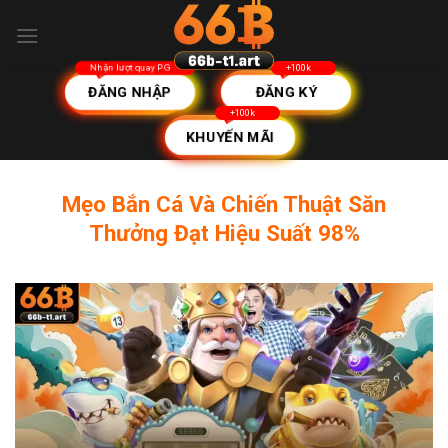
Skip
to
content
ĐĂNG NHẬP
ĐĂNG KÝ
KHUYẾN MÃI
Mẹo Bắn Cá Và Chiến Thuật Săn
Thưởng Đạt Hiệu Suất 98%