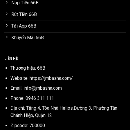
Nạp Tiền 66B
Rút Tiền 66B
Tải App 66B
Khuyến Mãi 66B
LIÊN HỆ
Thương hiệu: 66B
Website: https://jmbasha.com/
Email:
info@jmbasha.com
Phone: 0946 311 111
Địa chỉ: Tầng 4, Tòa Nhà Helios,Đường 3, Phường Tân
Chánh Hiệp, Quận 12
Zipcode: 700000