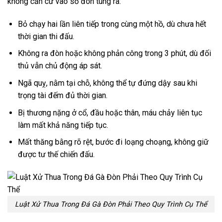
không căn cứ vào số đòn tung ra:
Bỏ chạy hai lần liên tiếp trong cùng một hồ, dù chưa hết
thời gian thi đấu.
Không ra đòn hoặc không phản công trong 3 phút, dù đối
thủ vẫn chủ động áp sát.
Ngã quỵ, nằm tại chỗ, không thể tự đứng dậy sau khi
trọng tài đếm đủ thời gian.
Bị thương nặng ở cổ, đầu hoặc thân, máu chảy liên tục
làm mất khả năng tiếp tục.
Mất thăng bằng rõ rệt, bước đi loạng choạng, không giữ
được tư thế chiến đấu.
Luật Xử Thua Trong Đá Gà Đòn Phải Theo Quy Trình Cụ Thể