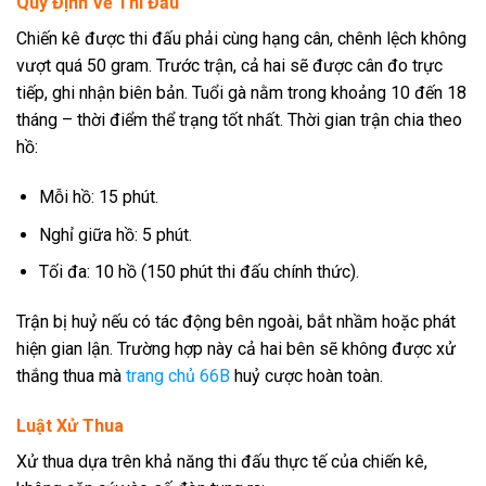
Quy Định Về Thi Đấu
Chiến kê được thi đấu phải cùng hạng cân, chênh lệch không
vượt quá 50 gram. Trước trận, cả hai sẽ được cân đo trực
tiếp, ghi nhận biên bản. Tuổi gà nằm trong khoảng 10 đến 18
tháng – thời điểm thể trạng tốt nhất. Thời gian trận chia theo
hồ:
Mỗi hồ: 15 phút.
Nghỉ giữa hồ: 5 phút.
Tối đa: 10 hồ (150 phút thi đấu chính thức).
Trận bị huỷ nếu có tác động bên ngoài, bắt nhầm hoặc phát
hiện gian lận. Trường hợp này cả hai bên sẽ không được xử
thắng thua mà
trang chủ 66B
huỷ cược hoàn toàn.
Luật Xử Thua
Xử thua dựa trên khả năng thi đấu thực tế của chiến kê,