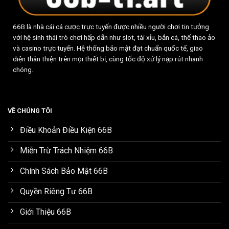
66B là nhà cái cá cược trực tuyến được nhiều người chơi tin tưởng
với hệ sinh thái trò chơi hấp dẫn như slot, tài xỉu, bắn cá, thể thao ảo
và casino trực tuyến. Hệ thống bảo mật đạt chuẩn quốc tế, giao
diện thân thiện trên mọi thiết bị, cùng tốc độ xử lý nạp rút nhanh
chóng.
VỀ CHÚNG TÔI
Điều Khoản Điều Kiện 66B
Miễn Trừ Trách Nhiệm 66B
Chính Sách Bảo Mật 66B
Quyền Riêng Tư 66B
Giới Thiệu 66B